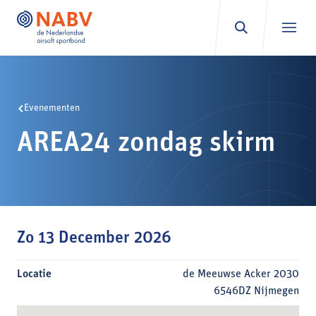
Ga naar inhoud
Evenementen
AREA24 zondag skirm
Zo 13 December 2026
Locatie
de Meeuwse Acker 2030
6546DZ Nijmegen