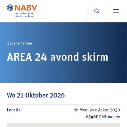
Ga naar inhoud
Evenementen
AREA 24 avond skirm
Wo 21 Oktober 2026
Locatie
de Meeuwse Acker 2030
6546DZ Nijmegen