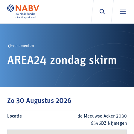
Ga naar inhoud
Evenementen
AREA24 zondag skirm
Zo 30 Augustus 2026
Locatie
de Meeuwse Acker 2030
6546DZ Nijmegen