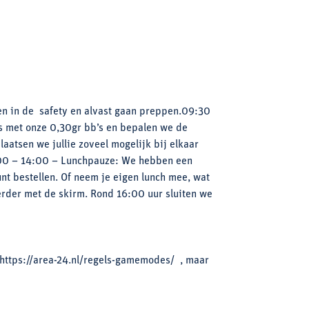
en in de safety en alvast gaan preppen.09:30
’s met onze 0,30gr bb’s en bepalen we de
aatsen we jullie zoveel mogelijk bij elkaar
3:00 – 14:00 – Lunchpauze: We hebben een
unt bestellen. Of neem je eigen lunch mee, wat
verder met de skirm. Rond 16:00 uur sluiten we
 https://area-24.nl/regels-gamemodes/ , maar