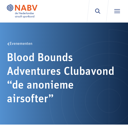
Ga naar inhoud
Evenementen
Blood Bounds
Adventures Clubavond
“de anonieme
airsofter”