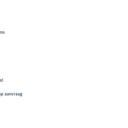
rms
n!
op aanvraag