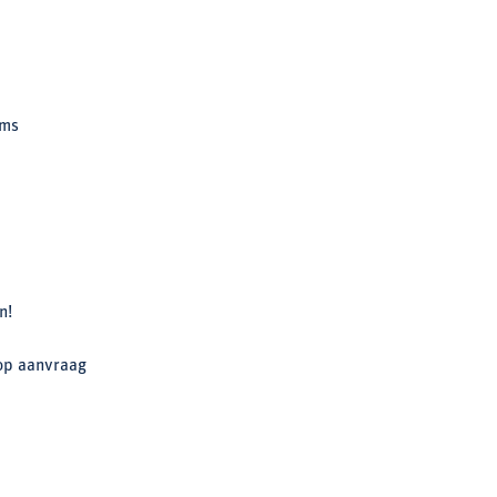
rms
n!
op aanvraag