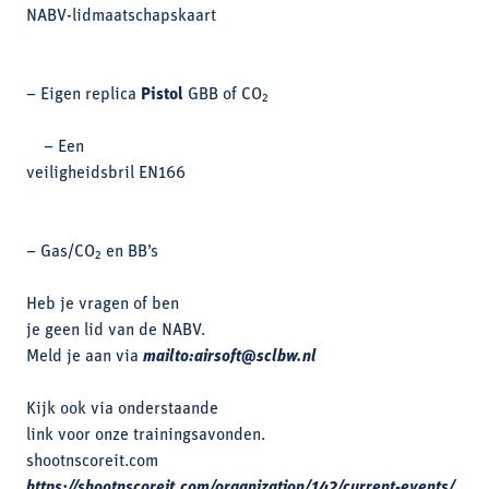
NABV-lidmaatschapskaart
– Eigen replica
Pistol
GBB of CO₂
– Een
veiligheidsbril EN166
– Gas/CO₂ en BB’s
Heb je vragen of ben
je geen lid van de NABV.
Meld je aan via
mailto:airsoft@sclbw.nl
Kijk ook via onderstaande
link voor onze trainingsavonden.
shootnscoreit.com
https://shootnscoreit.com/organization/142/current-events/