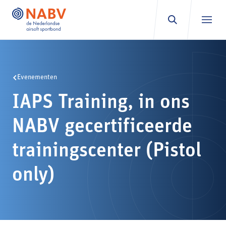
Ga naar inhoud
Evenementen
IAPS Training, in ons
NABV gecertificeerde
trainingscenter (Pistol
only)