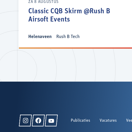
ZA 8 AUGUSTUS
Classic CQB Skirm @Rush B
Airsoft Events
Helenaveen
Rush B Tech
Publicaties
Vacatures
Vee