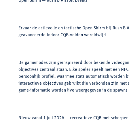
Open Skirm — Rush B Airsoft Events
Ervaar de actievolle en tactische Open Skirm bij Rush B 
geavanceerde indoor CQB‑velden wereldwijd.
De gamemodes zijn geïnspireerd door bekende videogam
objectives centraal staan. Elke speler speelt met een N
persoonlijk profiel, waarmee stats automatisch worden 
interactieve objectives gebruikt die verbonden zijn met
game‑informatie worden live weergegeven in de spawns e
Nieuw vanaf 1 juli 2026 — recreatieve CQB met scherper 