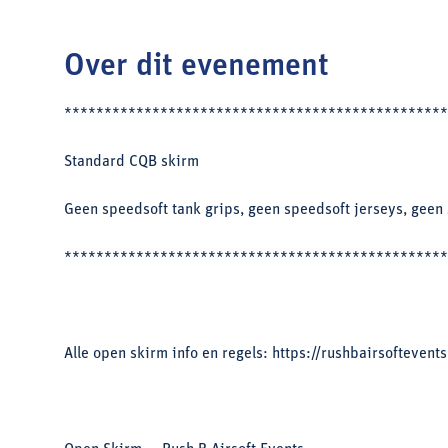
Over dit evenement
************************************************
Standard CQB skirm
Geen speedsoft tank grips, geen speedsoft jerseys, geen
************************************************
Alle open skirm info en regels: https://rushbairsofteven