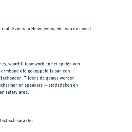
Airsoft Events in Helenaveen, één van de meest
es, waarbij teamwork en het spelen van
FC‑armband die gekoppeld is aan een
bijgehouden. Tijdens de games worden
 schermen en speakers — statistieken en
n safety area.
tactisch karakter