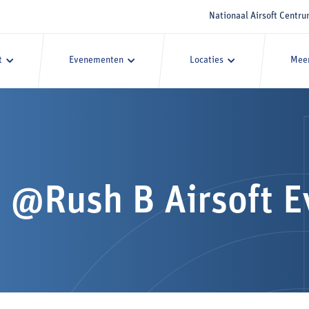
Nationaal Airsoft Centr
t
Evenementen
Locaties
Meer
 @Rush B Airsoft E