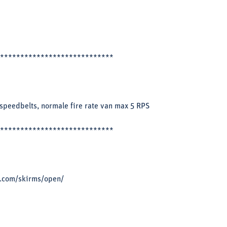
****************************
 speedbelts, normale fire rate van max 5 RPS
****************************
ts.com/skirms/open/