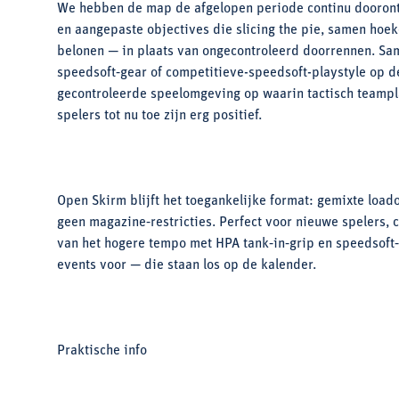
We hebben de map de afgelopen periode continu doorontw
en aangepaste objectives die slicing the pie, samen ho
belonen — in plaats van ongecontroleerd doorrennen. Sa
speedsoft‑gear of competitieve-speedsoft-playstyle op de
gecontroleerde speelomgeving op waarin tactisch teampla
spelers tot nu toe zijn erg positief.
Open Skirm blijft het toegankelijke format: gemixte load
geen magazine‑restricties. Perfect voor nieuwe spelers, c
van het hogere tempo met HPA tank‑in‑grip en speedsoft‑
events voor — die staan los op de kalender.
Praktische info