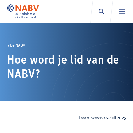
Ga naar inhoud
De NABV
Hoe word je lid van de
NABV?
Laatst bewerkt
24 juli 2025