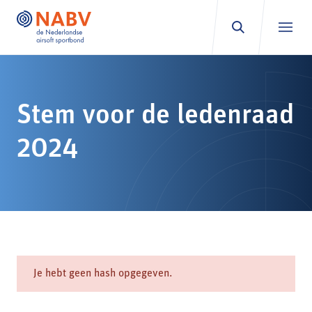
Ga naar inhoud
Stem voor de ledenraad
2024
Je hebt geen hash opgegeven.