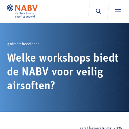
Ga naar inhoud
Airsoft beoefenen
Welke workshops biedt
de NABV voor veilig
airsoften?
Laatst bewerkt
6 mei 2025